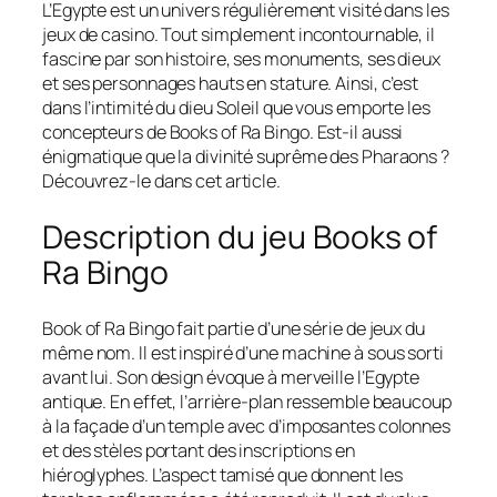
L’Egypte est un univers régulièrement visité dans les
jeux de casino. Tout simplement incontournable, il
fascine par son histoire, ses monuments, ses dieux
et ses personnages hauts en stature. Ainsi, c’est
dans l’intimité du dieu Soleil que vous emporte les
concepteurs de Books of Ra Bingo. Est-il aussi
énigmatique que la divinité suprême des Pharaons ?
Découvrez-le dans cet article.
Description du jeu Books of
Ra Bingo
Book of Ra Bingo fait partie d’une série de jeux du
même nom. Il est inspiré d’une machine à sous sorti
avant lui. Son design évoque à merveille l’Egypte
antique. En effet, l’arrière-plan ressemble beaucoup
à la façade d’un temple avec d’imposantes colonnes
et des stèles portant des inscriptions en
hiéroglyphes. L’aspect tamisé que donnent les