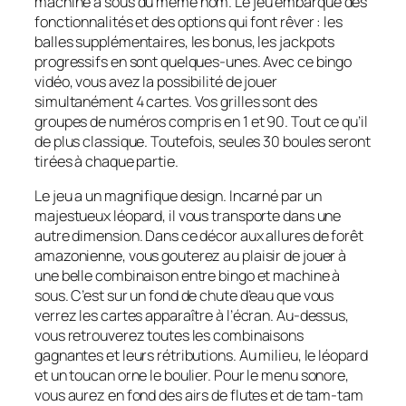
machine à sous du même nom. Le jeu embarque des
fonctionnalités et des options qui font rêver : les
balles supplémentaires, les bonus, les jackpots
progressifs en sont quelques-unes. Avec ce bingo
vidéo, vous avez la possibilité de jouer
simultanément 4 cartes. Vos grilles sont des
groupes de numéros compris en 1 et 90. Tout ce qu’il
de plus classique. Toutefois, seules 30 boules seront
tirées à chaque partie.
Le jeu a un magnifique design. Incarné par un
majestueux léopard, il vous transporte dans une
autre dimension. Dans ce décor aux allures de forêt
amazonienne, vous gouterez au plaisir de jouer à
une belle combinaison entre bingo et machine à
sous. C’est sur un fond de chute d’eau que vous
verrez les cartes apparaître à l’écran. Au-dessus,
vous retrouverez toutes les combinaisons
gagnantes et leurs rétributions. Au milieu, le léopard
et un toucan orne le boulier. Pour le menu sonore,
vous aurez en fond des airs de flutes et de tam-tam