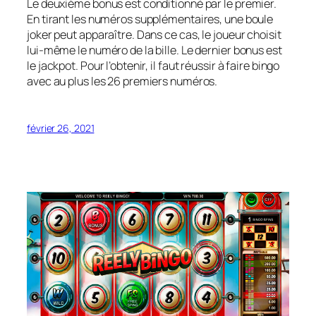
Le deuxième bonus est conditionné par le premier.
En tirant les numéros supplémentaires, une boule
joker peut apparaître. Dans ce cas, le joueur choisit
lui-même le numéro de la bille. Le dernier bonus est
le jackpot. Pour l’obtenir, il faut réussir à faire bingo
avec au plus les 26 premiers numéros.
février 26, 2021