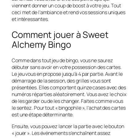
viennent donner un coup de boost à votre jeu. Tout
ceci met de l’ambiance et rend vos sessions uniques
et intéressantes.
Comment jouer à Sweet
Alchemy Bingo
Comme dans tout jeu de bingo, vous ne saurez
débuter sans avoir en votre possession des cartes.
Le jeu vous en propose jusqu’à 4 par partie. Avant le
démarrage de la session, des grilles vous sont
présentées. Elles comportent quinze cases avec des
numéros réparties aléatoirement. Vous avez le choix
de les garder ou de les changer. Faites comme vous
le sentez. Pour tout « bingophile », l’achat des cartes
est une étape déterminante.
Ensuite, vous pouvez lancer la partie avec le bouton
« jouer ». Les événements s’enchaînent assez