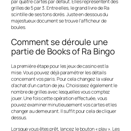
par quatre cartes par défaut. Elles représentent des
grilles de 5 par 3. Entre elles, le grand livre de Ra
scintille de ses tons dorés. Juste en dessous du
majestueux document se trouve l’afficheur de
boules.
Comment se déroule une
partie de Books of Ra Bingo
La première étape pour les jeux de casino est la
mise. Vous pouvez déjà paramétrer les détails
concernant vos paris. Pour cela changez la valeur
d’achat d’un carton de jeu. Choisissez également le
nombre de grilles avec lesquelles vous comptez
jouer. Une fois cette opération effectuée, vous
pouvez examiner minutieusement vos cartes et les
changer au demeurant. Il suffit pour cela de cliquer
dessus.
Lorsque vous êtes prêt, lancez le bouton « play ». Les