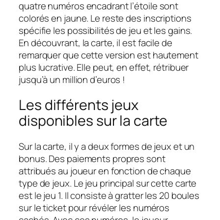
quatre numéros encadrant l’étoile sont
colorés en jaune. Le reste des inscriptions
spécifie les possibilités de jeu et les gains.
En découvrant, la carte, il est facile de
remarquer que cette version est hautement
plus lucrative. Elle peut, en effet, rétribuer
jusqu’à un million d’euros !
Les différents jeux
disponibles sur la carte
Sur la carte, il y a deux formes de jeux et un
bonus. Des paiements propres sont
attribués au joueur en fonction de chaque
type de jeux. Le jeu principal sur cette carte
est le jeu 1. Il consiste à gratter les 20 boules
sur le ticket pour révéler les numéros
cachés. Avec ces numéros, le joueur