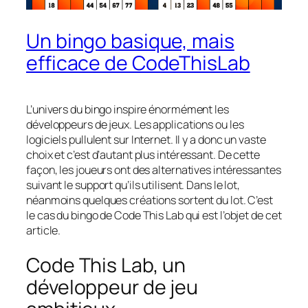
Un bingo basique, mais
efficace de CodeThisLab
L’univers du bingo inspire énormément les
développeurs de jeux. Les applications ou les
logiciels pullulent sur Internet. Il y a donc un vaste
choix et c’est d’autant plus intéressant. De cette
façon, les joueurs ont des alternatives intéressantes
suivant le support qu’ils utilisent. Dans le lot,
néanmoins quelques créations sortent du lot. C’est
le cas du bingo de Code This Lab qui est l’objet de cet
article.
Code This Lab, un
développeur de jeu