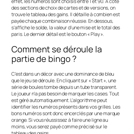
effet, les numéros sont choisis entre 1 et 90. À côté
des sections de choix de cartes et de versions, on
trouve le tableau des gains. Il détaille à combien est
payée chaque combinaison réussie. En dessous,
s’affiche le solde, la valeur d’une mise et le total des
paris. Le dernier détail est le bouton « Play ».
Comment se déroule la
partie de bingo ?
C’est dans un décor avec une dominance de bleu
que le jeu se déroule. En cliquant sur « Start », une
série de boules tombe depuis un tube transparent.
Le joueur n’a pas besoin de marquer les cases. Tout
est géré automatiquement. L’algorithme peut
identifier les numéros présents dans vos grilles. Les
bons numéros sont donc encerclés par une marque
orange. Si vous réussissez à faire une ligne au
moins, vous serez payé comme précisé sur le
tableau des gains.