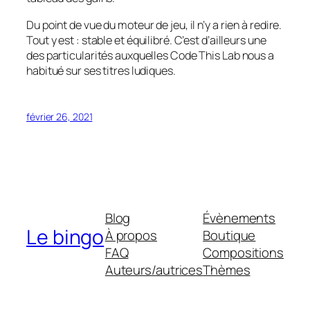
Du point de vue du moteur de jeu, il n’y a rien à redire.
Tout y est : stable et équilibré. C’est d’ailleurs une
des particularités auxquelles Code This Lab nous a
habitué sur ses titres ludiques.
février 26, 2021
Blog
Évènements
Le bingo
À propos
Boutique
FAQ
Compositions
Auteurs/autrices
Thèmes