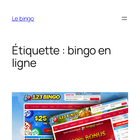
Aller
au
Le bingo
contenu
Étiquette :
bingo en
ligne