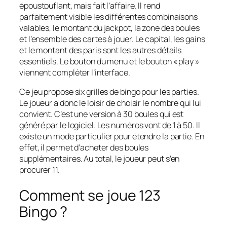
époustouflant, mais fait l’affaire. Il rend
parfaitement visible les différentes combinaisons
valables, le montant du jackpot, la zone des boules
et l’ensemble des cartes à jouer. Le capital, les gains
et le montant des paris sont les autres détails
essentiels. Le bouton du menu et le bouton « play »
viennent compléter l’interface.
Ce jeu propose six grilles de bingo pour les parties.
Le joueur a donc le loisir de choisir le nombre qui lui
convient. C’est une version à 30 boules qui est
généré par le logiciel. Les numéros vont de 1 à 50. Il
existe un mode particulier pour étendre la partie. En
effet, il permet d’acheter des boules
supplémentaires. Au total, le joueur peut s’en
procurer 11.
Comment se joue 123
Bingo ?