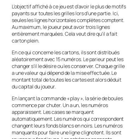
L’objectif affiché à ce jeu est d’avoir le plus de motifs
payants sur toutes les grilles lors d’une partie. Ici,
seules les lignes horizontales complètes comptent.
Au maximum, le joueur peut avoir trois lignes
entièrement marquées. Cela veut dire qu’il a fait
carton plein.
En ce qui concerne les cartons, ils sont distribués
aléatoirement avec 15 numéros. Le parieur peut les
changer s’il le désire ou les conserver. Chaque grille
a une valeur qui dépend de la mise effectuée. Le
montant total de toutes les cartes est alors déduit
du capital du joueur.
En lançant la commande « play », la série de boules
commence par chuter. Un a un, les numéros
apparaissent. Les cases se marquent
automatiquement. Les numéros qui correspondent
changent leurs fonds blancs en noirs. Les numéros
manquants pour faire une ligne clignotent. Ils sont